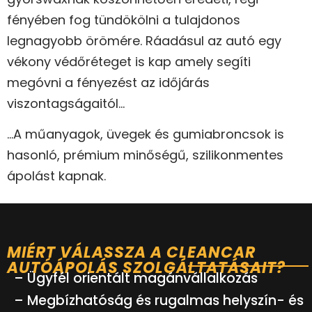
fényében fog tündökölni a tulajdonos
legnagyobb örömére. Ráadásul az autó egy
vékony védőréteget is kap amely segíti
megóvni a fényezést az időjárás
viszontagságaitól…
…A műanyagok, üvegek és gumiabroncsok is
hasonló, prémium minőségű, szilikonmentes
ápolást kapnak.
MIÉRT VÁLASSZA A CLEANCAR
AUTÓÁPOLÁS SZOLGÁLTATÁSAIT?
– Ügyfél orientált magánvállalkozás
– Megbízhatóság és rugalmas helyszín- és